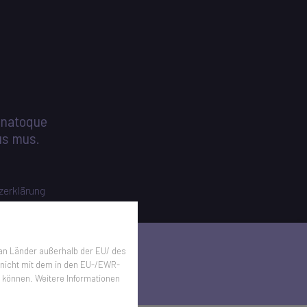
 natoque
us mus.
zerklärung
an Länder außerhalb der EU/ des
e nicht mit dem in den EU-/EWR-
n können. Weitere Informationen