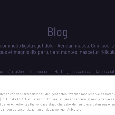
Blog
commodo ligula eget dolor. Aenean massa. Cum sociis
bus et magnis dis parturient montes, nascetur ridicul
stasija Iakhno
Impressum
Haftungsausschluss
Datenschut
 Rahmen von der Verarbeitung zu den genannten Zwecken möglicherweise Daten 
), z.B. in die USA. Das Datenschutzniveau in diesen Ländern ist möglicherweis
 daher ein erhöhtes Risiko, dass staatliche Behörden auf diese Daten zugreife
ie in den Datenschutzrichtlinien des jeweiligen Anbieters.