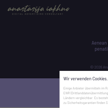
Aenean 
penati
© 2026 Ana
Wir verwenden Cookies.
Einige Anbieter übermitteln im
EWR (Drittlanddatenübermittlung
Ländern vergleichbar. Es besteht
zu Sicherheitsgarantien finden S