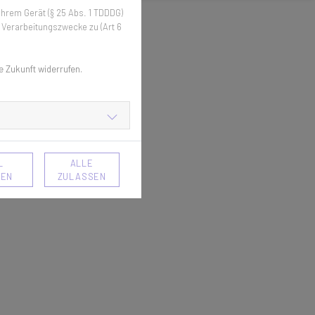
hrem Gerät (§ 25 Abs. 1 TDDDG)
 Verarbeitungszwecke zu (Art 6
e Zukunft widerrufen.
L
ALLE
MEN
ZULASSEN