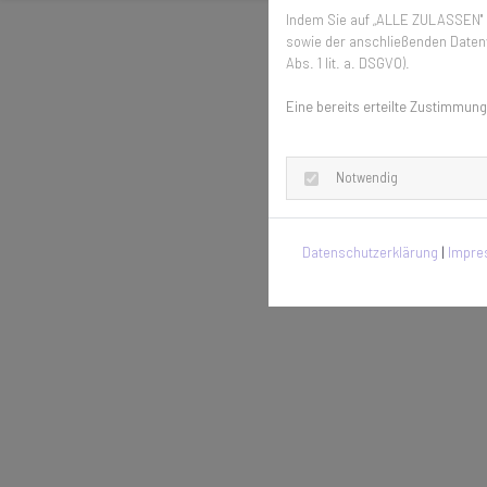
Indem Sie auf „ALLE ZULASSEN" k
sowie der anschließenden Datenv
Abs. 1 lit. a. DSGVO).
Eine bereits erteilte Zustimmung
Notwendig
Datenschutzerklärung
|
Impr